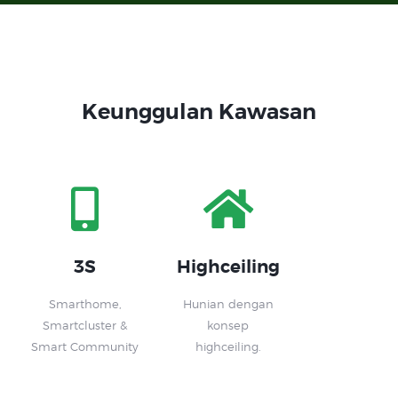
Keunggulan Kawasan
3S
Highceiling
Smarthome,
Hunian dengan
Smartcluster &
konsep
Smart Community
highceiling.