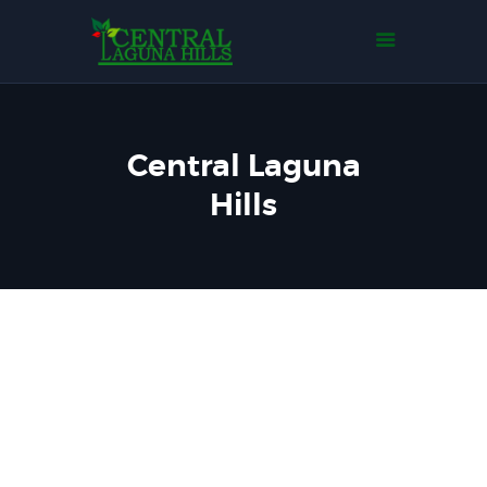
Home
Tentang Kami
Tipe Rumah
Events
Central Laguna
Gallery
Hills
Contact Us