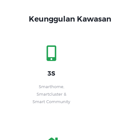
Keunggulan Kawasan
3S
Smarthome,
Smartcluster &
Smart Community