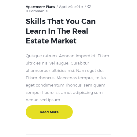
Apartment Plans
April 20, 2019
0
Comments
Skills That You Can
Learn In The Real
Estate Market
Quisque rutrum. Aenean imperdiet. Etiam
ultricies nisi vel augue. Curabitur
ullamcorper ultricies nisi. Nam eget dui.
Etiam rhoncus. Maecenas tempus, tellus
eget condimentum rhoncus, sem quam
semper libero, sit amet adipiscing sem
neque sed ipsum.
Read More