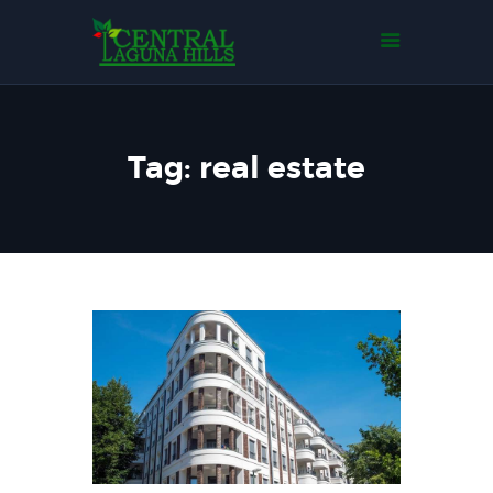
Home
Tentang Kami
Tipe Rumah
Events
Tag: real estate
Gallery
Contact Us