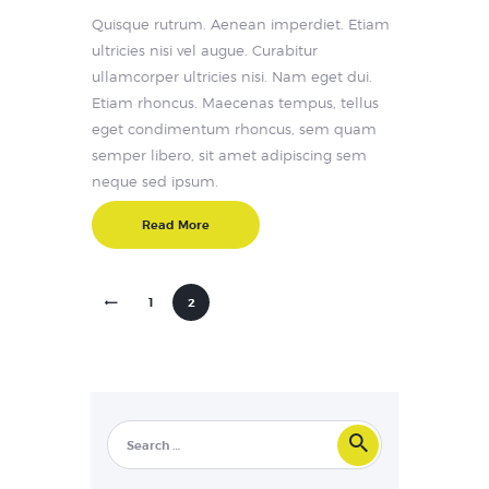
Quisque rutrum. Aenean imperdiet. Etiam
ultricies nisi vel augue. Curabitur
ullamcorper ultricies nisi. Nam eget dui.
Etiam rhoncus. Maecenas tempus, tellus
eget condimentum rhoncus, sem quam
semper libero, sit amet adipiscing sem
neque sed ipsum.
Read More
Posts
<
PAGE
1
PAGE
2
pagination
Search
for: