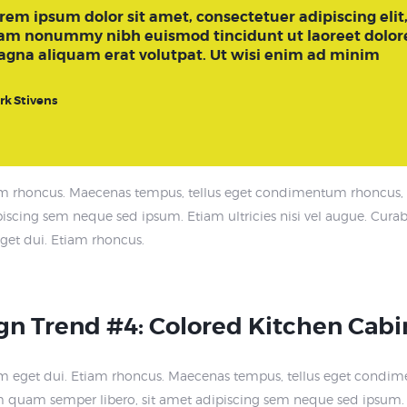
rem ipsum dolor sit amet, consectetuer adipiscing elit
am nonummy nibh euismod tincidunt ut laoreet dolor
gna aliquam erat volutpat. Ut wisi enim ad minim
rk Stivens
am rhoncus. Maecenas tempus, tellus eget condimentum rhoncu
ipiscing sem neque sed ipsum. Etiam ultricies nisi vel augue. Cura
eget dui. Etiam rhoncus.
gn Trend #4: Colored Kitchen Cabi
 eget dui. Etiam rhoncus. Maecenas tempus, tellus eget condi
 quam semper libero, sit amet adipiscing sem neque sed ipsum.