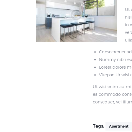
Ut 
nis
in 
ver
ull
Consectetuer adi
Nummy nibh eui
Loreet dolore m
Vlutpat. Ut wis
Ut wisi enim ad min
ea commodo consequa
consequat, vel illum
Tags:
Apartment