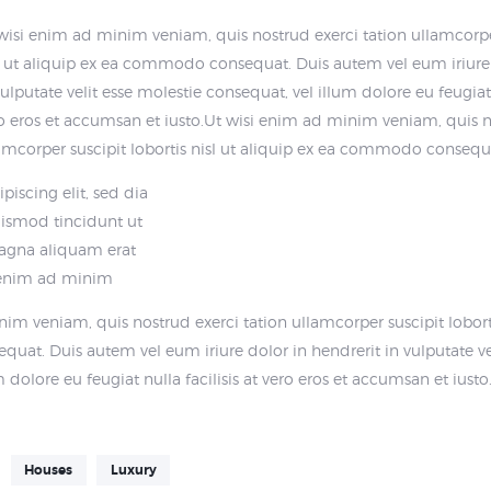
wisi enim ad minim veniam, quis nostrud exerci tation ullamcorper
l ut aliquip ex ea commodo consequat. Duis autem vel eum iriure 
vulputate velit esse molestie consequat, vel illum dolore eu feugiat n
o eros et accumsan et iusto.Ut wisi enim ad minim veniam, quis n
amcorper suscipit lobortis nisl ut aliquip ex ea commodo consequ
piscing elit, sed dia
smod tincidunt ut
agna aliquam erat
i enim ad minim
im veniam, quis nostrud exerci tation ullamcorper suscipit lobortis
t. Duis autem vel eum iriure dolor in hendrerit in vulputate vel
 dolore eu feugiat nulla facilisis at vero eros et accumsan et iusto
Houses
Luxury