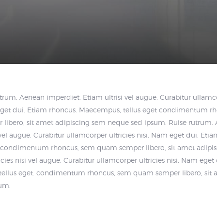
utrum. Aenean imperdiet. Etiam ultrisi vel augue. Curabitur ullamcor
et dui. Etiam rhoncus. Maecempus, tellus eget condimentum 
 libero, sit amet adipiscing sem neque sed ipsum. Ruise rutrum.
i vel augue. Curabitur ullamcorper ultricies nisi. Nam eget dui. Et
t condimentum rhoncus, sem quam semper libero, sit amet adipi
cies nisi vel augue. Curabitur ullamcorper ultricies nisi. Nam eget
ellus eget. condimentum rhoncus, sem quam semper libero, sit 
um.