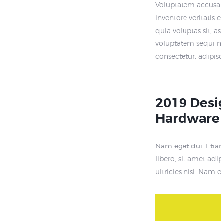
Voluptatem accusa
inventore veritatis
quia voluptas sit, 
voluptatem sequi n
consectetur, adipi
2019 Desi
Hardware
Nam eget dui. Eti
libero, sit amet ad
ultricies nisi. Nam 