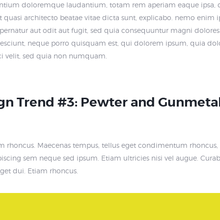
ntium doloremque laudantium, totam rem aperiam eaque ipsa, q
 et quasi architecto beatae vitae dicta sunt, explicabo. nemo enim
aspernatur aut odit aut fugit, sed quia consequuntur magni dolores 
esciunt, neque porro quisquam est, qui dolorem ipsum, quia dolor
sci velit, sed quia non numquam.
gn Trend #3: Pewter and Gunmeta
am rhoncus. Maecenas tempus, tellus eget condimentum rhoncu
ipiscing sem neque sed ipsum. Etiam ultricies nisi vel augue. Cura
eget dui. Etiam rhoncus.