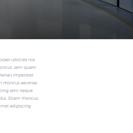
per ultricies nisi.
rhoncus, sem quam
 Aenan imperdiet.
iam rhoncus aecenas
scing sem neque
 dui. Etiam rhoncus.
amet adipiscing