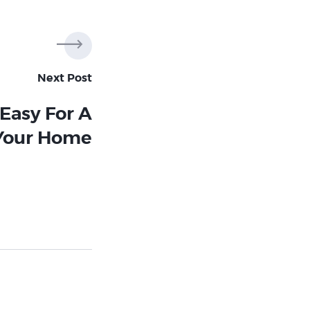
Next Post
Easy For A
 Your Home