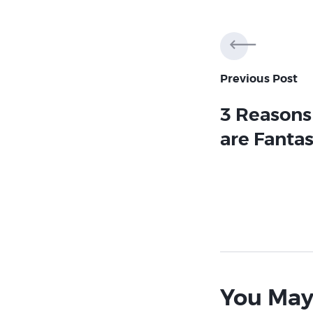
Post
navig
Previous Post
3 Reasons
are Fantas
You May