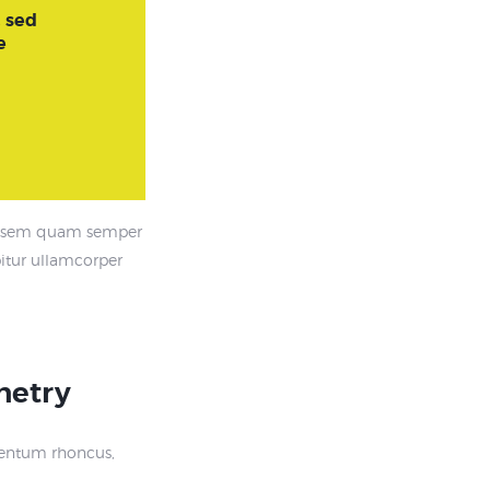
, sed
e
s, sem quam semper
bitur ullamcorper
netry
mentum rhoncus,