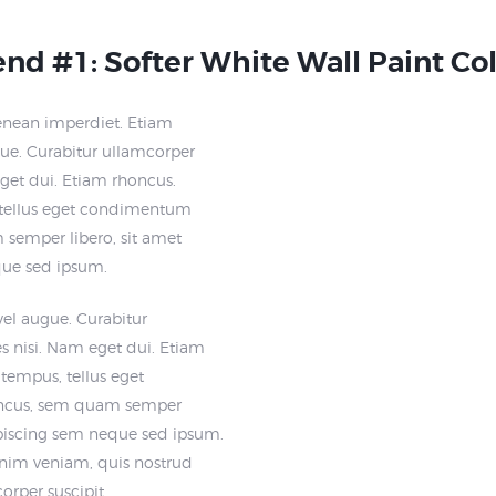
nd #1: Softer White Wall Paint Co
enean imperdiet. Etiam
ugue. Curabitur ullamcorper
eget dui. Etiam rhoncus.
tellus eget condimentum
semper libero, sit amet
que sed ipsum.
 vel augue. Curabitur
es nisi. Nam eget dui. Etiam
tempus, tellus eget
cus, sem quam semper
ipiscing sem neque sed ipsum.
nim veniam, quis nostrud
orper suscipit.