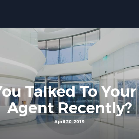
Home
Tentang Kami
Tipe Rumah
Events
Gallery
Contact Us
ou Talked To Your
Agent Recently?
April 20, 2019