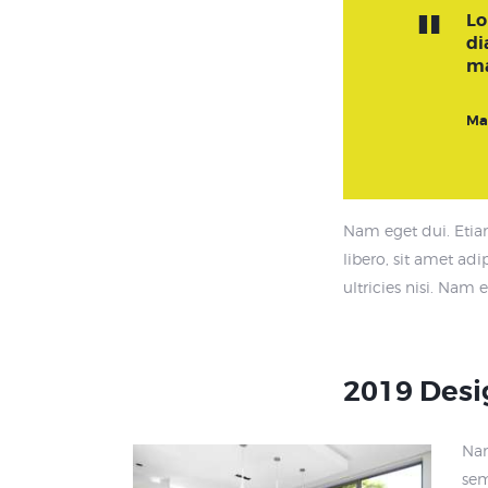
Lo
di
ma
Ma
Nam eget dui. Eti
libero, sit amet ad
ultricies nisi. Nam 
2019 Desi
Nam
sem