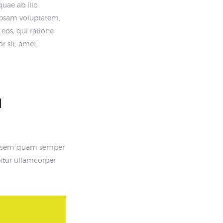
uae ab illo
 ipsam voluptatem,
eos, qui ratione
 sit, amet,
l
s, sem quam semper
bitur ullamcorper