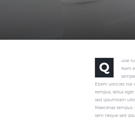
uise r
Q
Nam eg
semper
Etiam ultricies nis
tempus, tellus ege
sed ipsumtiam ultri
Maecenas tempus, t
sem neque sed ips