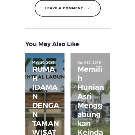
LEAVE A COMMENT
You May Also Like
May 20, 2023
April 20, 2019
RUMA
Memili
H
h
IDAMA
Hunian
N
Asri
DENGA
Mengg
N
abung
TAMAN
kan
WISAT
Keinda