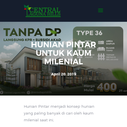
Home
Tentang Kami
Tipe Rumah
Events
HUNIAN PINTAR
Gallery
UNTUK KAUM
Contact Us
MILENIAL
April 20, 2019
Hunian Pintar menjadi konsep hunian
yang paling banyak di cari oleh kaum
milenial saat ini,