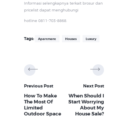
Informasi selengkapnya terkait brosur dan
pricelist dapat menghubungi
hotline 0811-703-8868.
Tags:
Apartment
Houses
Luxury
Post
navigation
Previous Post
Next Post
How To Make
When Should I
The Most Of
Start Worrying
Limited
About My
Outdoor Space
House Sale?