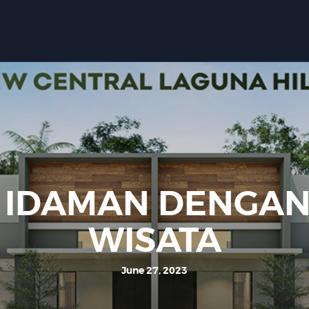
Home
Tentang Kami
Tipe Rumah
Events
Gallery
Contact Us
 IDAMAN DENGAN
WISATA
June 27, 2023