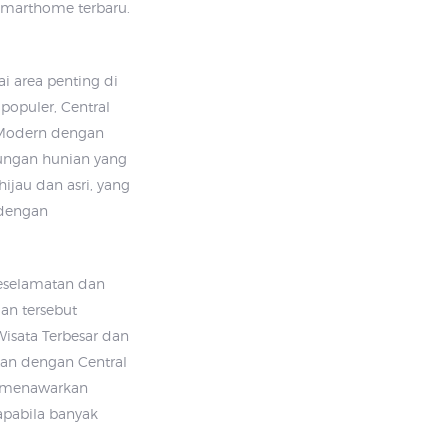
Smarthome terbaru.
i area penting di
populer, Central
 Modern dengan
kungan hunian yang
hijau dan asri, yang
 dengan
 keselamatan dan
an tersebut
isata Terbesar dan
tan dengan Central
ni menawarkan
apabila banyak