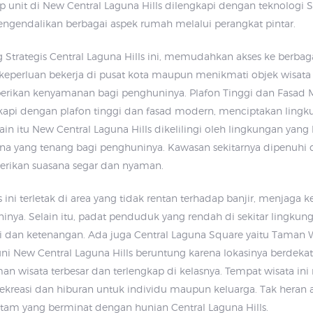
 unit di New Central Laguna Hills dilengkapi dengan teknologi 
ngendalikan berbagai aspek rumah melalui perangkat pintar.
 Strategis Central Laguna Hills ini, memudahkan akses ke berbaga
keperluan bekerja di pusat kota maupun menikmati objek wisata 
erikan kenyamanan bagi penghuninya. Plafon Tinggi dan Fasad
gkapi dengan plafon tinggi dan fasad modern, menciptakan ling
lain itu New Central Laguna Hills dikelilingi oleh lingkungan yang 
na yang tenang bagi penghuninya. Kawasan sekitarnya dipenuhi
ikan suasana segar dan nyaman.
s ini terletak di area yang tidak rentan terhadap banjir, menjaga
ya. Selain itu, padat penduduk yang rendah di sekitar lingkung
 dan ketenangan. Ada juga Central Laguna Square yaitu Taman W
ni New Central Laguna Hills beruntung karena lokasinya berdeka
an wisata terbesar dan terlengkap di kelasnya. Tempat wisata i
rekreasi dan hiburan untuk individu maupun keluarga. Tak heran 
tam yang berminat dengan hunian Central Laguna Hills.