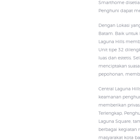
Smarthome disetiap
Penghuni dapat me
Dengan Lokasi yang
Batam. Baik untuk 
Laguna Hills memb
Unit tipe 32 dilen
luas dan estetis. Se
menciptakan suasa
pepohonan, member
Central Laguna Hill
keamanan penghunin
memberikan privasi
Terlengkap, Penghu
Laguna Square, tam
berbagai kegiatan 
masyarakat kota ba