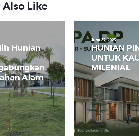
 Also Like
3
June 27, 2023
ih Hunian
HUNIAN PI
UNTUK KA
gabungkan
MILENIAL
ahan Alam