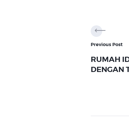
Post
navig
Previous Post
RUMAH I
DENGAN 