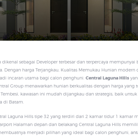
h dikenal sebagai Developer terbesar dan terpercaya mempunyai b
a. Dengan harga Terjangkau, Kualitas Memukau Hunian modern de
adi incaran utama bagi calon penghuni.
Central Laguna Hills
yan
entral Group menawarkan hunian berkualitas dengan harga yang t
 Tembesi, kawasan ini mudah dijangkau dan strategis, baik untuk 
a di Batam.
tral Laguna Hills tipe 32 yang terdiri dari 2 kamar tidur 1 kamar
arport Halaman depan dan belakang Central Laguna Hills memili
mbuatnya menjadi pilihan yang ideal bagi calon penghuni, anta