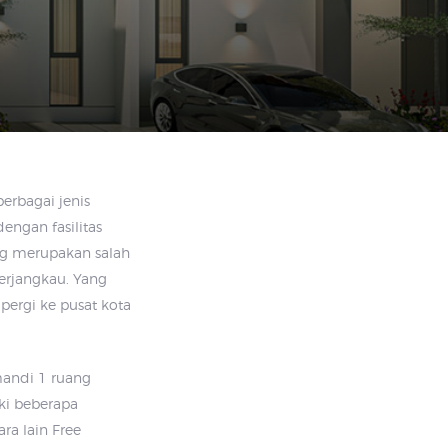
erbagai jenis
ngan fasilitas
g merupakan salah
erjangkau. Yang
pergi ke pusat kota
 mandi 1 ruang
ki beberapa
ra lain Free