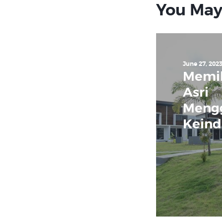
You May
June 27, 202
Memil
Asri
Meng
Keind