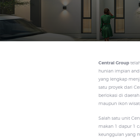
Central Group
tela
hunian impian and
yang lengkap menj
satu proyek dari C
berlokasi di daerah
maupun ikon wisat
Salah satu unit Cen
makan 1 dapur 1 c
keunggulan yang me